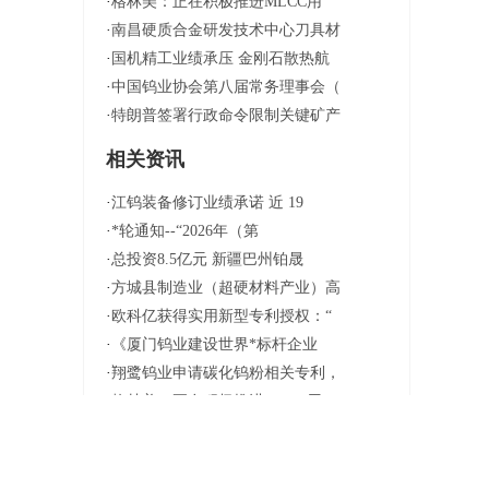
·
格林美：正在积极推进MLCC用
·
南昌硬质合金研发技术中心刀具材
·
国机精工业绩承压 金刚石散热航
·
中国钨业协会第八届常务理事会（
·
特朗普签署行政命令限制关键矿产
相关资讯
·
江钨装备修订业绩承诺 近 19
·
*轮通知--“2026年（第
·
总投资8.5亿元 新疆巴州铂晟
·
方城县制造业（超硬材料产业）高
·
欧科亿获得实用新型专利授权：“
·
《厦门钨业建设世界*标杆企业
·
翔鹭钨业申请碳化钨粉相关专利，
·
格林美：正在积极推进MLCC用
·
南昌硬质合金研发技术中心刀具材
·
国机精工业绩承压 金刚石散热航
·
中国钨业协会第八届常务理事会（