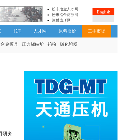
粉末冶金人才网
English
粉末冶金商务网
注射成形网
流
书库
人才网
原料报价
二手市场
质合金模具
压力烧结炉
钨粉
碳化钨粉
司研究