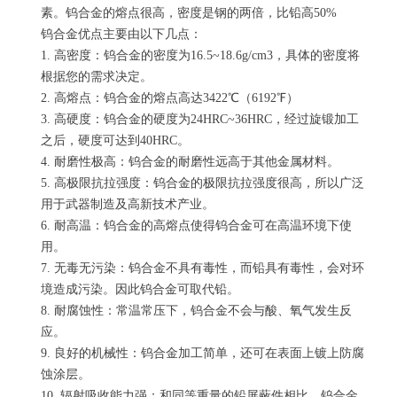
素。钨合金的熔点很高，密度是钢的两倍，比铅高50%
钨合金优点主要由以下几点：
1. 高密度：钨合金的密度为16.5~18.6g/cm3，具体的密度将
根据您的需求决定。
2. 高熔点：钨合金的熔点高达3422℃（6192℉）
3. 高硬度：钨合金的硬度为24HRC~36HRC，经过旋锻加工
之后，硬度可达到40HRC。
4. 耐磨性极高：钨合金的耐磨性远高于其他金属材料。
5. 高极限抗拉强度：钨合金的极限抗拉强度很高，所以广泛
用于武器制造及高新技术产业。
6. 耐高温：钨合金的高熔点使得钨合金可在高温环境下使
用。
7. 无毒无污染：钨合金不具有毒性，而铅具有毒性，会对环
境造成污染。因此钨合金可取代铅。
8. 耐腐蚀性：常温常压下，钨合金不会与酸、氧气发生反
应。
9. 良好的机械性：钨合金加工简单，还可在表面上镀上防腐
蚀涂层。
10. 辐射吸收能力强：和同等重量的铅屏蔽件相比，钨合金