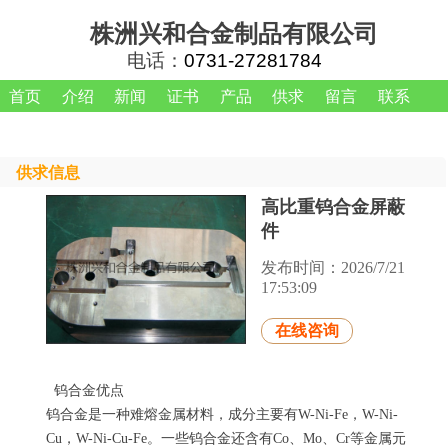
株洲兴和合金制品有限公司
电话：
0731-27281784
首页
介绍
新闻
证书
产品
供求
留言
联系
供求信息
高比重钨合金屏蔽
件
发布时间：
2026/7/21
17:53:09
在线咨询
钨合金优点
钨合金是一种难熔金属材料，成分主要有W-Ni-Fe，W-Ni-
Cu，W-Ni-Cu-Fe。一些钨合金还含有Co、Mo、Cr等金属元