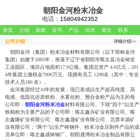
朝阳金河粉末冶金
电话：
15804942352
首页
介绍
新闻
证书
产品
供求
留言
联系
公司介绍
详细介绍>>
朝阳金河（集团）粉末冶金材料有限公司（以下简称金河
集团）始建于2005年，座落于辽宁省朝阳市喀左县冶金铸造
工业园区，项目占地面积17.9公顷。集团总资产 4.6亿元，201
4年集团上缴税金7006万元。现拥有员工 1200名（其中：专业
技术人员180 名）。
金河集团经过10年的发展，现已形成以生产超高纯度、高
电感、低阻抗还原铁粉、水雾化粉、预合金粉产品为主的母
公司即：
朝阳金河粉末冶金
材料有限公司。下辖“四个”以生产
铁精粉为主要产品的子公司即：喀左鑫兴矿业有限公司、喀
左鑫隆矿业有限公司、喀左鑫晟矿业有限公司、北票丰源矿
业有限公司；“两个”以生产铸钢件、粉末冶金压制件产品的成
员单位即：喀左鑫成铸钢厂、朝阳晟博粉末冶金制品有限公