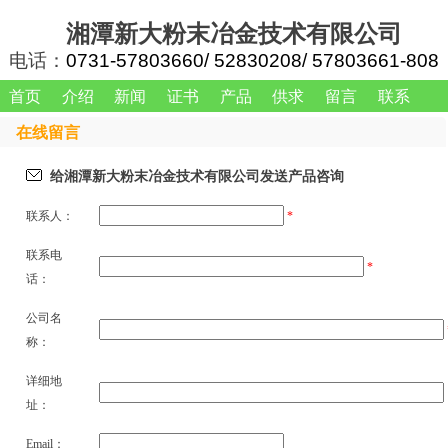
湘潭新大粉末冶金技术有限公司
电话：
0731-57803660/ 52830208/ 57803661-808
首页
介绍
新闻
证书
产品
供求
留言
联系
在线留言
给
湘潭新大粉末冶金技术有限公司
发送产品咨询
联系人：
*
联系电
*
话：
公司名
称：
详细地
址：
Email：