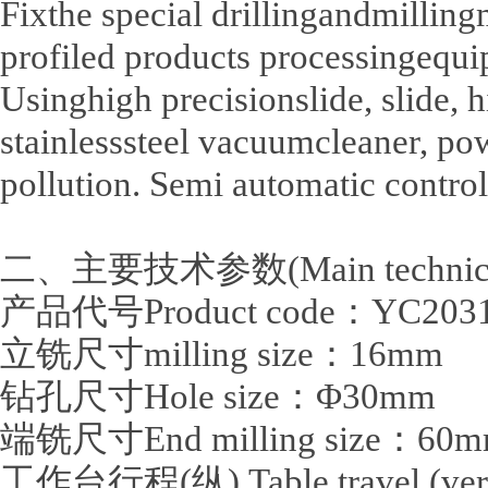
Fixthe special drillingandmilling
profiled products processingequip
Usinghigh precisionslide, slide,
stainlesssteel vacuumcleaner, p
pollution. Semi automatic control
二、主要技术参数(Main technical 
产品代号Product code：YC203
立铣尺寸milling size：16mm
钻孔尺寸Hole size：Φ30mm
端铣尺寸End milling size：60
工作台行程(纵) Table travel (ver