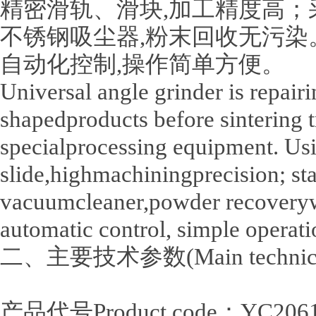
精密滑轨、滑块,加工精度高；
不锈钢吸尘器,粉末回收无污染
自动化控制,操作简单方便。
Universal angle grinder is repairi
shapedproducts before sintering 
specialprocessing equipment. Usi
slide,highmachiningprecision; sta
vacuumcleaner,powder recoveryw
automatic control, simple operati
二、主要技术参数(Main technical 
产品代号Product code：YC206