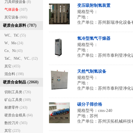
刀具焊接设备
(8)
变压吸附制氢装置
气体设备
(107)
规格型号：
产地：
其它设备
(666)
生产单位：
苏州新瑞净化设备
硬质合金原料
(787)
WC、TiC
(55)
氢冷型氢气干燥器
W、Mo
(24)
规格型号：
产地：
Co、Ni
(43)
生产单位：
苏州市泰利登净化
TaC、NbC、VC..
(12)
其它
(455)
天然气制氢设备
混合料
(198)
规格型号：
硬质合金制品
(2060)
产地：
生产单位：
苏州市泰利登净化
切削工具类
(726)
矿山工具类
(169)
碳分子筛价格
耐磨零件
(243)
规格型号：cms-240
硬质合金模具
(64)
产地：苏州
生产单位：
苏州沃拓机械科技
数控刀片
(565)
其它
(225)