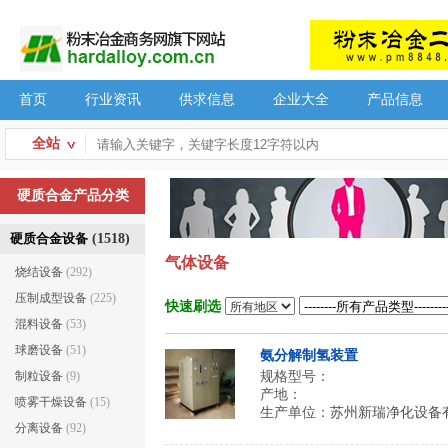
首页
行业资讯
供求信息
企业大全
产品信息
全站
硬质合金产品分类
硬质合金设备
(1518)
气体设备
烧结设备
(292)
压制成型设备
(225)
快速刷选
混料设备
(53)
球磨设备
(51)
氨分解制氢装置
制粒设备
(9)
规格型号：
产地：
喷雾干燥设备
(15)
生产单位：
苏州新瑞净化设备
分离设备
(92)